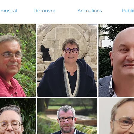
e muséal
Découvrir
Animations
Publi