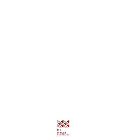
Association Kastell Kozh
5, Place du Château 56160 Guémené-sur
@lesbainsdelareine
Contact et réservations
06 80 30 06 04
contact@kastellkozh.bzh