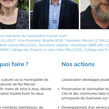
les membres de l'association Kastell Kozh :
ELUDUT, Vice-Président, Brigitte ROIG, Trésorière, Michel LE GALLO, 
ie-Léone MALLEGOL, Secrétaire adjointe, Véronique OBREJAN, Col
ANN, Collège des Experts et Jean-Yves MALLEGOL, Collège des Ex
uoi faire ?
Nos actions
culturel via la municipalité de
L’association développe plusie
ulturels de Roi Morvan
, maire de 2002 à 2014, décide
Préservation et valorisation d
iation Kastell Kozh (le vieux
Cité et des communes liées hi
principauté de Guémené-sur-S
e membres bienfaiteurs, de
Développement d’un service p