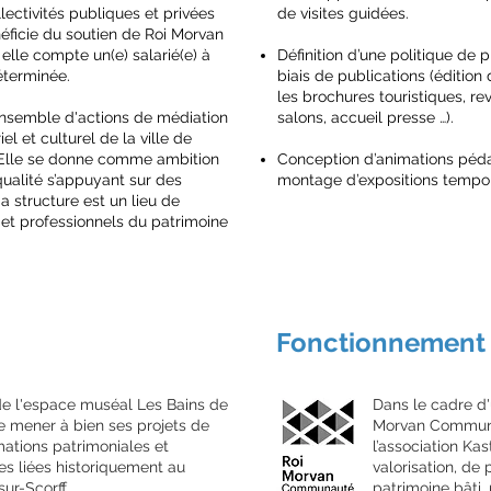
ectivités publiques et privées
de visites guidées.
éficie du soutien de Roi Morvan
elle compte un(e) salarié(e) à
Définition d’une politique de
éterminée.
biais de publications (édition
les brochures touristiques, re
ensemble d'actions de médiation
salons, accueil presse …).
el et culturel de la ville de
Elle se donne comme ambition
Conception d’animations péda
 qualité s’appuyant sur des
montage d’expositions tempor
a structure est un lieu de
et professionnels du patrimoine
Fonctionnement 
 de l'espace muséal Les Bains de
Dans le cadre d'
de mener à bien ses projets de
Morvan Commun
mations patrimoniales et
l’association Ka
s liées historiquement au
valorisation, d
ur-Scorff.
patrimoine bâti,