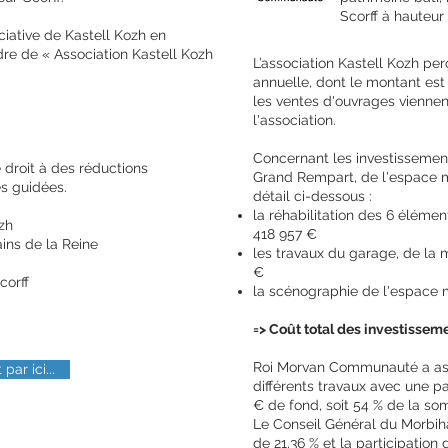
Scorff à hauteur
iative de Kastell Kozh en
rdre de « Association Kastell Kozh
L’association Kastell Kozh pe
annuelle, dont le montant est 
les ventes d'ouvrages viennen
l'association.
Concernant les investissements
 droit à des réductions
Grand Rempart, de l'espace m
es guidées.
détail ci-dessous :
la réhabilitation des 6 élém
zh
418 957 €
ins de la Reine
les travaux du garage, de la m
€
orff
la scénographie de l'espace m
=> Coût total des investissem
Roi Morvan Communauté a ass
par ici...
différents travaux avec une p
€ de fond, soit 54 % de la so
Le Conseil Général du Morbiha
de 21,36 % et la participation 