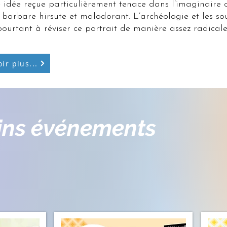
e idée reçue particulièrement tenace dans l’imaginaire co
, barbare hirsute et malodorant. L’archéologie et les so
 pourtant à réviser ce portrait de manière assez radical
ir plus...
ins événements