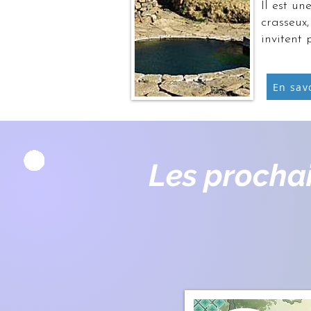
Il est un
crasseux
invitent
En savo
Les procha