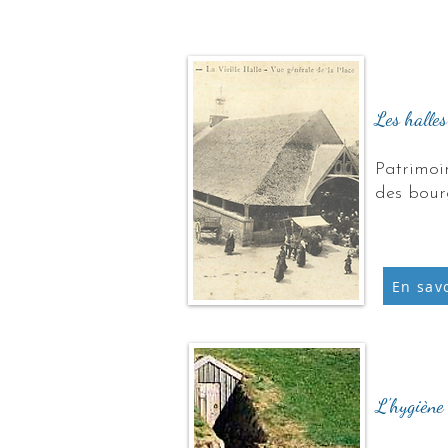
Nouvea
Les halle
Patrimoin
des bour
En savo
Nouvelle
L'hygiène 