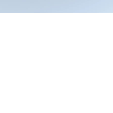
L'en
E
Poussez la porte des Bains de l
Jean Ier de Rohan qui se déten
cette curieuse histoire d’hygièn
goûts : visites commentées avec