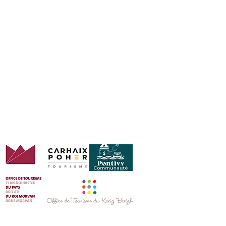
 ensemble ! À vos serviettes et
Des idées de sorties ?
C'est par ici !