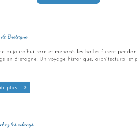
u compte-rendu - Avril 2026
s de Bretagne
e aujourd’hui rare et menacé, les halles furent pendant
gs en Bretagne. Un voyage historique, architectural et 
ir plus...
 chronique de Bains - Juin 2026
chez les vikings