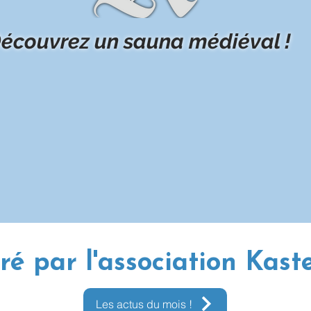
écouvrez un sauna médiéval !
ré par l'association Kast
Les actus du mois !