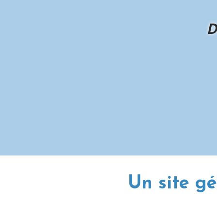
D
Un site gé