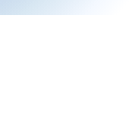
Le musée est ouvert tous les jour
de 9h30 à 13h et de 14h à 18h3
trée au musée est de 3€ à partir de
space muséal
Les Bains de la Rei
a Reine et découvrez ce lieu imprégné d’histoire ! Vous enten
dent dans leur sauna… Visitez cette étuve médiévale et son e
e au Moyen Âge où se mêlent idées reçues et réalité historique
 un guide qui ne manque pas de panache, visite libre si vou